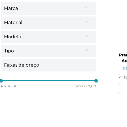
Marca
Material
Centercor Hospitalar
Modelo
Polietileno
Tipo
Cipa
Pra
Ad
Faixas de preço
Cipa Industrial
Adulto
R$
1
ou
Polietileno
Infantil
R$ 163,00
R$ 1.290,00
Compensado Naval