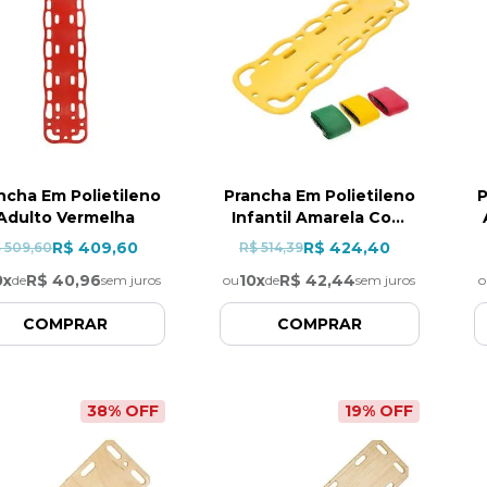
ncha Em Polietileno
Prancha Em Polietileno
P
Adulto Vermelha
Infantil Amarela Com
Cinto
R$ 409,60
R$ 424,40
 509,60
R$ 514,39
0
x
R$ 40,96
10
x
R$ 42,44
de
sem juros
ou
de
sem juros
o
COMPRAR
COMPRAR
38
% OFF
19
% OFF