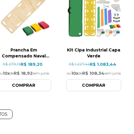
Prancha Em
Kit Cipa Industrial Capa
Compensado Naval
Verde
Infantil Com Cinto
R$ 189,20
R$ 1.083,44
R$ 279,19
R$ 1.227,44
10
x
R$ 18,92
10
x
R$ 108,34
ou
de
sem juros
ou
de
sem juros
COMPRAR
COMPRAR