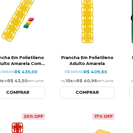
ncha Em Polietileno
Prancha Em Polietileno
ulto Amarela Com
Adulto Amarela
Cinto
R$ 435,00
R$ 409,60
 559,00
R$ 509,60
0
x
R$ 43,50
10
x
R$ 40,96
de
sem juros
ou
de
sem juros
COMPRAR
COMPRAR
20
% OFF
17
% OFF