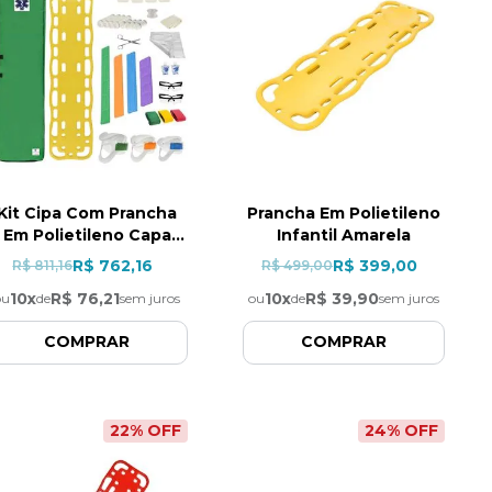
Kit Cipa Com Prancha
Prancha Em Polietileno
Em Polietileno Capa
Infantil Amarela
Verde
R$ 762,16
R$ 399,00
R$ 811,16
R$ 499,00
10
x
R$ 76,21
10
x
R$ 39,90
ou
de
sem juros
ou
de
sem juros
COMPRAR
COMPRAR
22
% OFF
24
% OFF