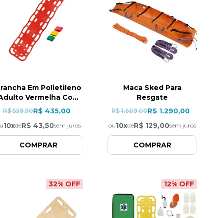
rancha Em Polietileno
Maca Sked Para
Adulto Vermelha Com
Resgate
Cinto
R$ 435,00
R$ 1.290,00
R$ 559,90
R$ 1.689,00
10
x
R$ 43,50
10
x
R$ 129,00
u
de
sem juros
ou
de
sem juros
COMPRAR
COMPRAR
32
% OFF
12
% OFF