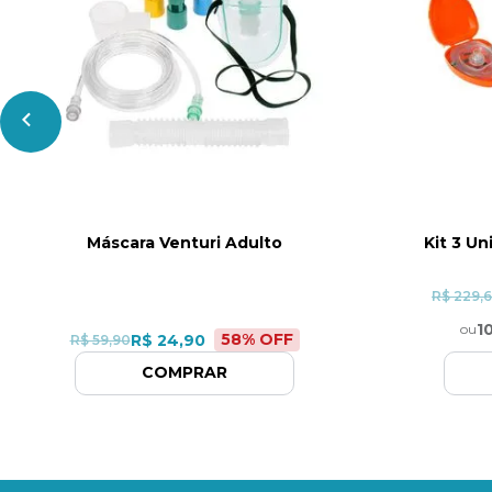
Máscara Venturi Adulto
Kit 3 U
R$ 229,
1
ou
58
% OFF
R$ 24,90
R$ 59,90
COMPRAR