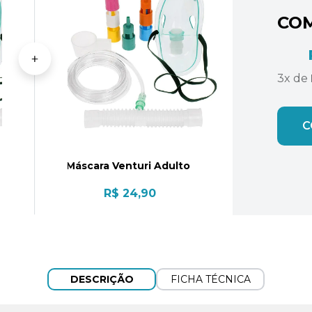
CO
3
x de
C
Máscara Venturi Adulto
R$ 24,90
DESCRIÇÃO
FICHA TÉCNICA