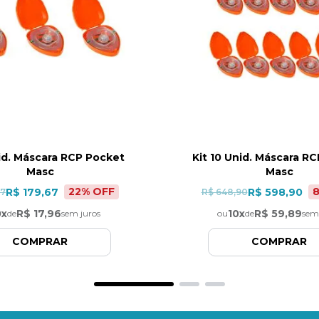
nid. Máscara RCP Pocket
Kit 10 Unid. Máscara R
Masc
Masc
22
% OFF
R$ 179,67
R$ 598,90
67
R$ 648,90
0
x
R$ 17,96
10
x
R$ 59,89
de
sem juros
ou
de
sem
COMPRAR
COMPRAR