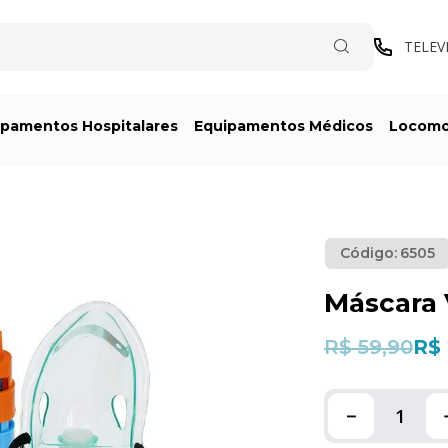
TELEV
ipamentos Hospitalares
Equipamentos Médicos
Locom
Código:
6505
Máscara V
R$ 59,90
R$
－