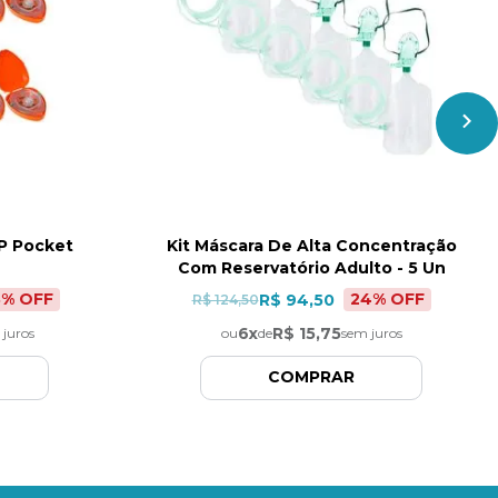
CP Pocket
Kit Máscara De Alta Concentração
Com Reservatório Adulto - 5 Un
8
% OFF
24
% OFF
R$ 94,50
R$ 124,50
6
x
R$ 15,75
 juros
ou
de
sem juros
COMPRAR