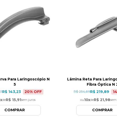
rva Para Laringoscópio N
Lâmina Reta Para Laring
5
Fibra Óptica N 
20
% OFF
1
R$ 143,23
R$ 219,89
23
R$ 254,89
9
x
R$ 15,91
10
x
R$ 21,98
de
sem juros
ou
de
sem 
COMPRAR
COMPRAR