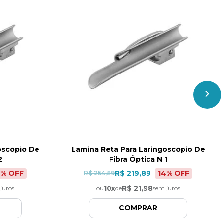
oscópio De
Lâmina Reta Para Laringoscópio De
2
Fibra Óptica N 1
4
% OFF
14
% OFF
R$ 219,89
R$ 254,89
10
x
R$ 21,98
juros
ou
de
sem juros
COMPRAR