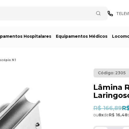
TELEV
ipamentos Hospitalares
Equipamentos Médicos
Locom
scópio N 1
Código:
2305
Lâmina R
Laringos
R$ 166,89
R$
ou
8
x
de
R$ 16,48