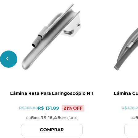
Lâmina Reta Para Laringoscópio N 1
Lâmina Cu
21
% OFF
R$ 131,89
R$ 166,89
R$ 178,
8
x
R$ 16,48
ou
de
sem juros
ou
COMPRAR