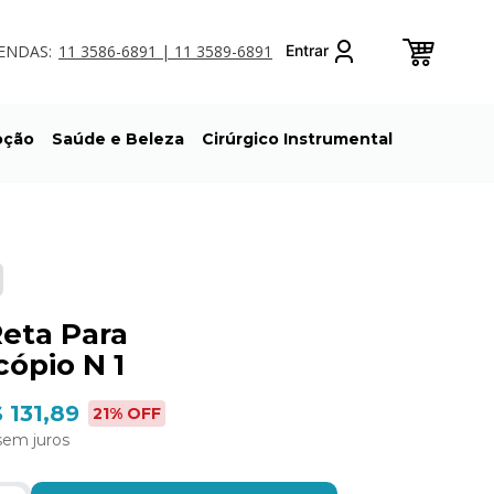
ENDAS:
11 3586-6891 | 11 3589-6891
oção
Saúde e Beleza
Cirúrgico Instrumental
eta Para
cópio N 1
 131,89
21
% OFF
sem juros