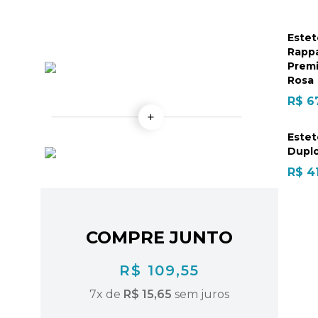
Estet
Rapp
Prem
Rosa
R$ 6
Estet
Duplo
R$ 4
COMPRE JUNTO
R$ 109,55
7
x de
R$ 15,65
sem juros