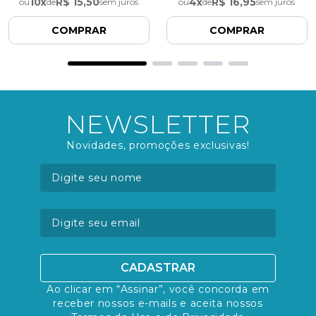
10
x
R$ 15,50
4
x
R$ 16,95
ou
de
sem juros
ou
de
sem juros
COMPRAR
COMPRAR
NEWSLETTER
Novidades, promoções exclusivas!
CADASTRAR
Ao clicar em “Assinar”, você concorda em
receber nossos e-mails e aceita nossos