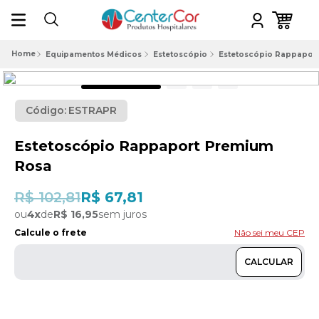
Equipamentos Médicos
Estetoscópio
Estetoscópio Rappapor
Código:
ESTRAPR
Estetoscópio Rappaport Premium
Rosa
R$ 102,81
R$ 67,81
ou
4
x
de
R$ 16,95
sem juros
Calcule o frete
Não sei meu CEP