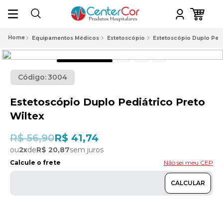
Equipamentos Médicos
Estetoscópio
Estetoscópio Duplo Pedi
Código:
3004
Estetoscópio Duplo Pediátrico Preto
Wiltex
R$ 56,90
R$ 41,74
ou
2
x
de
R$ 20,87
sem juros
Calcule o frete
Não sei meu CEP