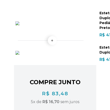
Estet
Dupl
Pediá
Preto
R$ 4
Estet
Duplo
R$ 4
COMPRE JUNTO
R$ 83,48
5
x de
R$ 16,70
sem juros