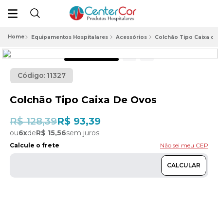
Equipamentos Hospitalares
Acessórios
Colchão Tipo Caixa d
Código:
11327
Colchão Tipo Caixa De Ovos
R$ 128,39
R$ 93,39
ou
6
x
de
R$ 15,56
sem juros
Calcule o frete
Não sei meu CEP