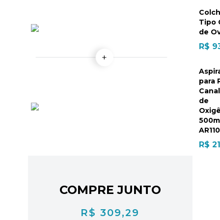
Colc
Tipo 
de O
R$ 9
Aspir
para 
Canal
de
Oxig
500ml
AR110
R$ 2
COMPRE JUNTO
R$ 309,29