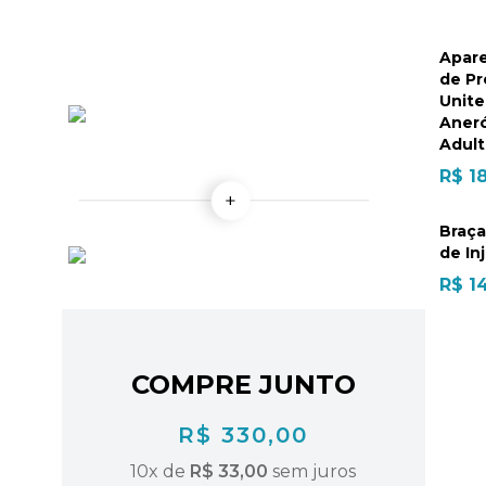
Apar
de Pr
Unite
Aner
Adul
R$ 1
Braça
de In
R$ 1
COMPRE JUNTO
R$ 330,00
10
x de
R$ 33,00
sem juros